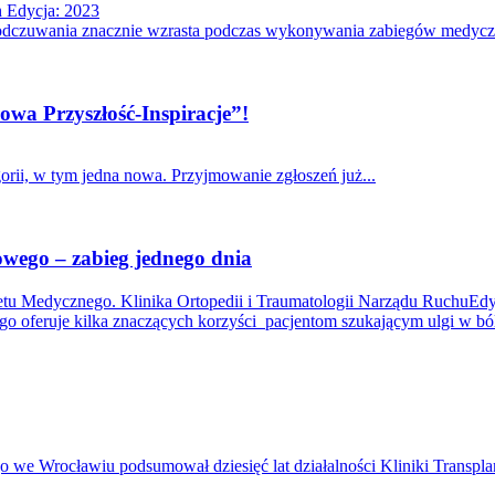
h
Edycja: 2023
o odczuwania znacznie wzrasta podczas wykonywania zabiegów medyczn
owa Przyszłość-Inspiracje”!
rii, w tym jedna nowa. Przyjmowanie zgłoszeń już...
wego – zabieg jednego dnia
tu Medycznego. Klinika Ortopedii i Traumatologii Narządu Ruchu
Edy
 oferuje kilka znaczących korzyści pacjentom szukającym ulgi w ból
 we Wrocławiu podsumował dziesięć lat działalności Kliniki Transplant