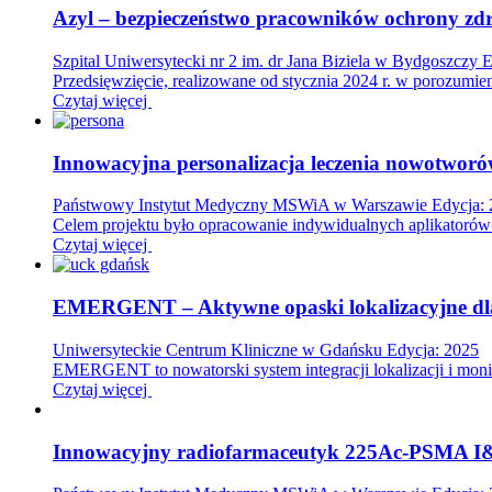
Azyl – bezpieczeństwo pracowników ochrony zdro
Szpital Uniwersytecki nr 2 im. dr Jana Biziela w Bydgoszczy
E
Przedsięwzięcie, realizowane od stycznia 2024 r. w porozumi
Czytaj więcej
Innowacyjna personalizacja leczenia nowotworó
Państwowy Instytut Medyczny MSWiA w Warszawie
Edycja:
Celem projektu było opracowanie indywidualnych aplikatorów
Czytaj więcej
EMERGENT – Aktywne opaski lokalizacyjne dla
Uniwersyteckie Centrum Kliniczne w Gdańsku
Edycja: 2025
EMERGENT to nowatorski system integracji lokalizacji i m
Czytaj więcej
Innowacyjny radiofarmaceutyk 225Ac-PSMA I&T 