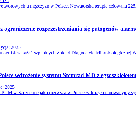
 2025
owotworowych u mężczyzn w Polsce. Nowatorska terapia celowana 22
az ograniczenie rozprzestrzeniania się patogenów ala
ycja: 2025
 ognisk zakażeń szpitalnych Zakład Diagnostyki Mikrobiologicznej W
Polsce wdrożenie systemu Stemrad MD z egzoszkielete
a: 2025
2 PUM w Szczecinie jako pierwsza w Polsce wdrożyła innowacyjny sys