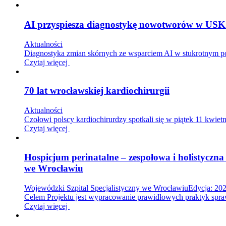
AI przyspiesza diagnostykę nowotworów w US
Aktualności
Diagnostyka zmian skórnych ze wsparciem AI w stukrotnym po
Czytaj więcej
70 lat wrocławskiej kardiochirurgii
Aktualności
Czołowi polscy kardiochirurdzy spotkali się w piątek 11 kwi
Czytaj więcej
Hospicjum perinatalne – zespołowa i holistyczn
we Wrocławiu
Wojewódzki Szpital Specjalistyczny we Wrocławiu
Edycja: 20
Celem Projektu jest wypracowanie prawidłowych praktyk sprawo
Czytaj więcej