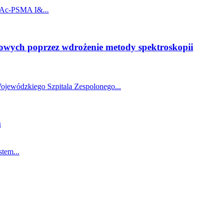
5Ac-PSMA I&...
rmowych poprzez wdrożenie metody spektroskopii
ojewódzkiego Szpitala Zespolonego...
m
tem...