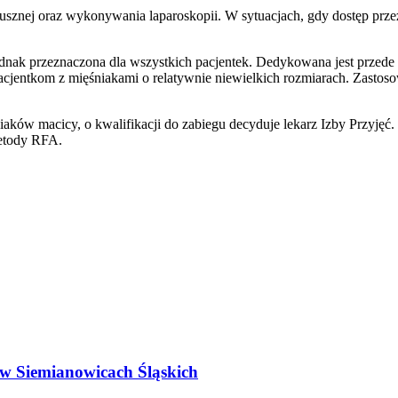
rzusznej oraz wykonywania laparoskopii. W sytuacjach, gdy dostęp pr
ednak przeznaczona dla wszystkich pacjentek. Dedykowana jest prze
 pacjentkom z mięśniakami o relatywnie niewielkich rozmiarach. Zastos
iaków macicy, o kwalifikacji do zabiegu decyduje lekarz Izby Przyj
etody RFA.
 w Siemianowicach Śląskich