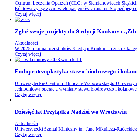
Centrum Leczenia Oparzeń (CLO) w Siemianowicach Śląskic
Ból towarzyszy życiu wielu pacjentów z ranami. Stopień jeg
Czytaj więcej
Zgłoś swoje projekty do 9 edycji Konkursu „Zdr
Aktualności
W 2026 roku na uczestników 9. edycji Konkursu czeka 7 katego
Czytaj więcej
Endoprotezoplastyka stawu biodrowego i kolano
Uniwersyteckie Centrum Kliniczne Warszawskiego Uniwersyte
Jednodniowa operacja wymiany stawu biodrowego i kolanowego
Czytaj więcej
Dziesięć lat Przylądka Nadziei we Wrocławiu
Aktualności
Uniwersytecki Szpital Kliniczny im. Jana Mikulicza-Radeckiego
Czytaj więcej