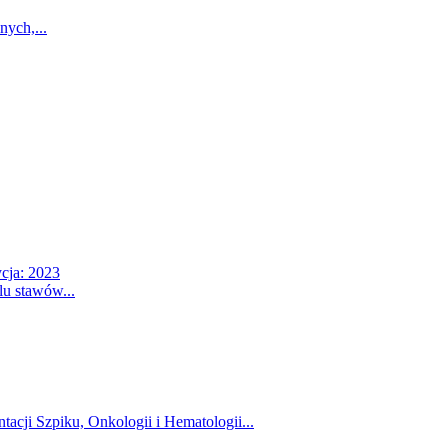
ych,...
cja: 2023
u stawów...
acji Szpiku, Onkologii i Hematologii...