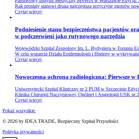
Państwowy Instytut Medyczny MSWiA w Warszawie
Edycja:
Rak prostaty stanowi drugą najczęstszą przyczynę zgonów n
Czytaj więcej
Podniesienie stanu bezpieczeństwa pacjentów or
w podczerwieni jako rutynowego narzędzia
Wojewódzki Szpital Zespolony Im. L. Rydygiera w Toruniu
Ed
W celu wsparcia Działu Epidemiologii i Higieny w wykrywaniu
Czytaj więcej
Nowoczesna ochrona radiologiczna: Pierwsze w 
Uniwersytecki Szpital Kliniczny nr 2 PUM w Szczecinie
Edycj
Klinika Chirurgii Naczyniowej, Ogólnej i Angiologii USK nr 
Czytaj więcej
Pokaż wszystkie
© 2026 by IDEA TRADE, Bezpieczny Szpital Przyszłości
Polityka prywatności