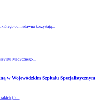
którego od niedawna korzystają...
ersytetu Medycznego...
dziną w Wojewódzkim Szpitalu Specjalistycznym
akich jak...