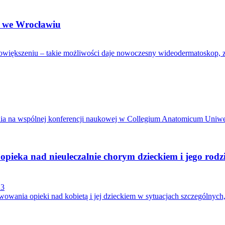
K we Wrocławiu
większeniu – takie możliwości daje nowoczesny wideodermatoskop, z 
etnia na wspólnej konferencji naukowej w Collegium Anatomicum Uniw
a opieka nad nieuleczalnie chorym dzieckiem i jego ro
23
wania opieki nad kobietą i jej dzieckiem w sytuacjach szczególnych, t