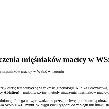
czenia mięśniaków macicy w WS
ia mięśniaków macicy w WSzZ w Toruniu
rzył ofertę terapeutyczną w zakresie ginekologii. Klinika Położnictw
y Ablation)
– małoinwazyjnej metody niszczenia mięśniaków macicy.
nodniowej. Polega na wprowadzeniu przez pochwę, pod kontrolą obrazu
 około 10–15 minut. W ciągu kilku tygodni od zabiegu mięśniaki istot