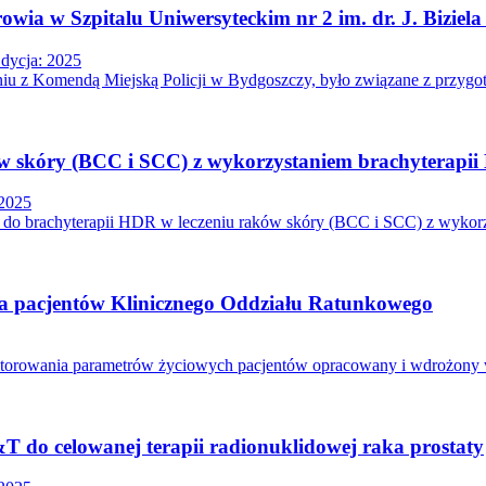
wia w Szpitalu Uniwersyteckim nr 2 im. dr. J. Biziel
dycja: 2025
eniu z Komendą Miejską Policji w Bydgoszczy, było związane z przygo
w skóry (BCC i SCC) z wykorzystaniem brachyterapii
 2025
 do brachyterapii HDR w leczeniu raków skóry (BCC i SCC) z wykorz
 pacjentów Klinicznego Oddziału Ratunkowego
onitorowania parametrów życiowych pacjentów opracowany i wdrożon
do celowanej terapii radionuklidowej raka prostaty