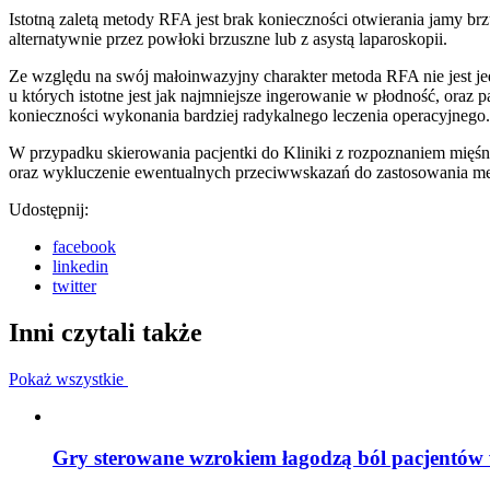
Istotną zaletą metody RFA jest brak konieczności otwierania jamy b
alternatywnie przez powłoki brzuszne lub z asystą laparoskopii.
Ze względu na swój małoinwazyjny charakter metoda RFA nie jest j
u których istotne jest jak najmniejsze ingerowanie w płodność, oraz
konieczności wykonania bardziej radykalnego leczenia operacyjnego.
W przypadku skierowania pacjentki do Kliniki z rozpoznaniem mięśn
oraz wykluczenie ewentualnych przeciwwskazań do zastosowania m
Udostępnij:
facebook
linkedin
twitter
Inni czytali także
Pokaż wszystkie
Gry sterowane wzrokiem łagodzą ból pacjentów